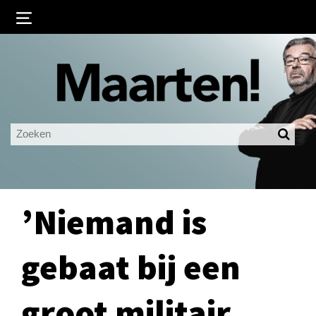
Inloggen
Ingelogd blijven
LOGIN
JE WACHTWOORD VERGETEN?
’Niemand is
gebaat bij een
groot militair