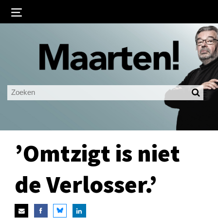
Inloggen
Ingelogd blijven
LOGIN
JE WACHTWOORD VERGETEN?
’Omtzigt is niet
de Verlosser.’