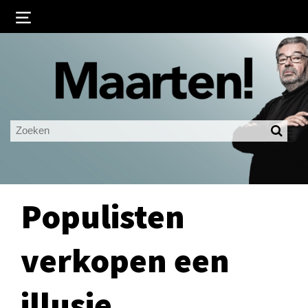
Inloggen
Ingelogd blijven
LOGIN
JE WACHTWOORD VERGETEN?
Populisten
verkopen een
illusie