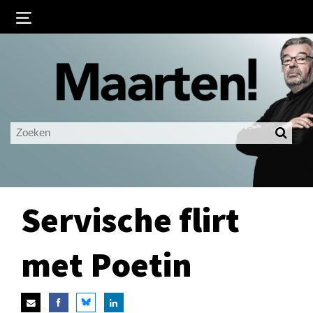
Inloggen
Ingelogd blijven
LOGIN
JE WACHTWOORD VERGETEN?
Servische flirt
met Poetin