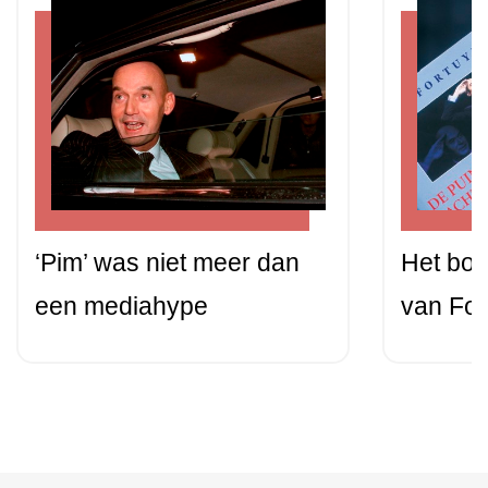
‘Pim’ was niet meer dan
Het boe
een mediahype
van For