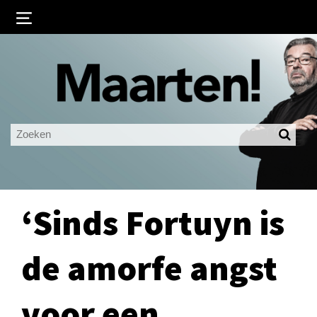
Inloggen
Ingelogd blijven
LOGIN
JE WACHTWOORD VERGETEN?
‘Sinds Fortuyn is
de amorfe angst
voor een