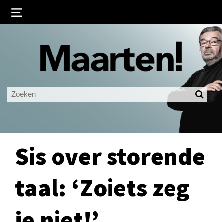
Inloggen
Ingelogd blijven
LOGIN
JE WACHTWOORD VERGETEN?
Sis over storende
taal: ‘Zoiets zeg
je niet!’