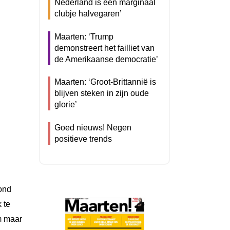
Nederland is een marginaal
clubje halvegaren’
Maarten: ‘Trump
demonstreert het failliet van
de Amerikaanse democratie’
Maarten: ‘Groot-Brittannië is
blijven steken in zijn oude
glorie’
Goed nieuws! Negen
positieve trends
ond
 te
om maar