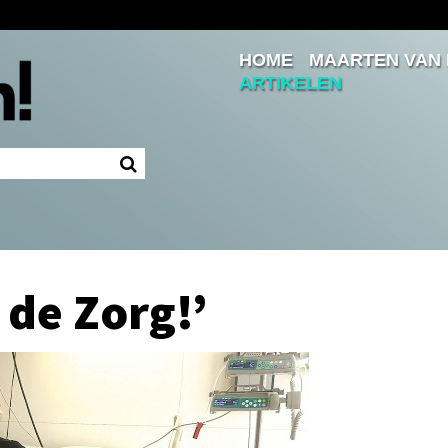
HOME
MAARTEN VAN
Inloggen
ARTIKELEN
Ingelogd blijven
LOGIN
JE WACHTWOORD VERGETEN?
 de Zorg!’