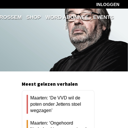
INLOGGEN
 ROSSEM
SHOP
WORD ABONNEE
EVENTS
Meest gelezen verhalen
Maarten: ‘De VVD wil de
poten onder Jettens stoel
wegzagen’
Maarten: ‘Ongehoord