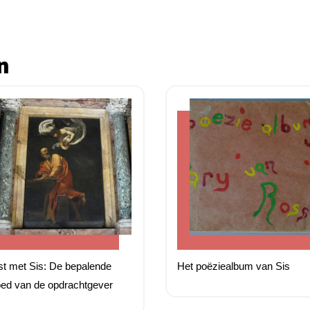
n
t met Sis: De bepalende
Het poëziealbum van Sis
oed van de opdrachtgever