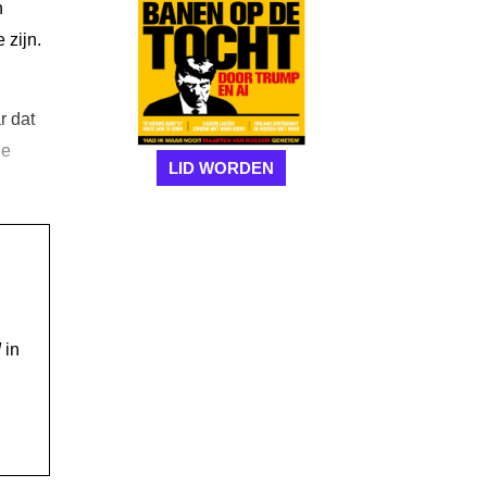
n
 zijn.
r dat
ge
LID WORDEN
!
in