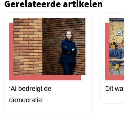
Gerelateerde artikelen
‘AI bedreigt de
Dit was
democratie’