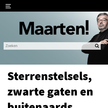
Inloggen
Ingelogd blijven
LOGIN
JE WACHTWOORD VERGETEN?
Sterrenstelsels,
zwarte gaten en
buitenaards