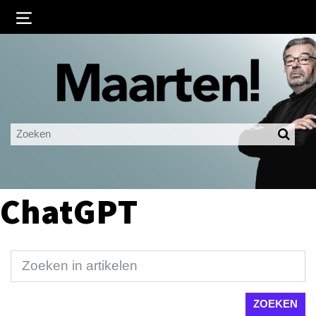
Inloggen
Ingelogd blijven
LOGIN
JE WACHTWOORD VERGETEN?
ChatGPT