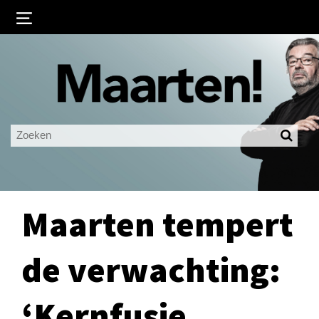
Inloggen
Ingelogd blijven
LOGIN
JE WACHTWOORD VERGETEN?
Maarten tempert
de verwachting:
‘Kernfusie