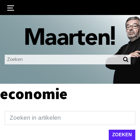
Inloggen
Ingelogd blijven
LOGIN
JE WACHTWOORD VERGETEN?
economie