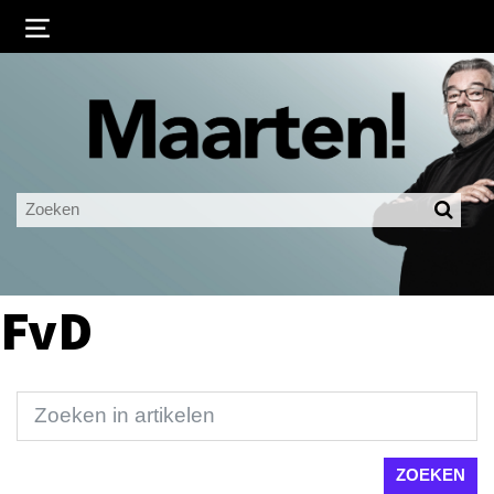
Inloggen
Ingelogd blijven
LOGIN
JE WACHTWOORD VERGETEN?
FvD