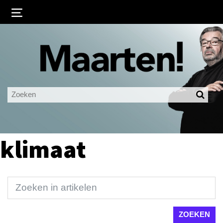
Inloggen
Ingelogd blijven
LOGIN
JE WACHTWOORD VERGETEN?
klimaat