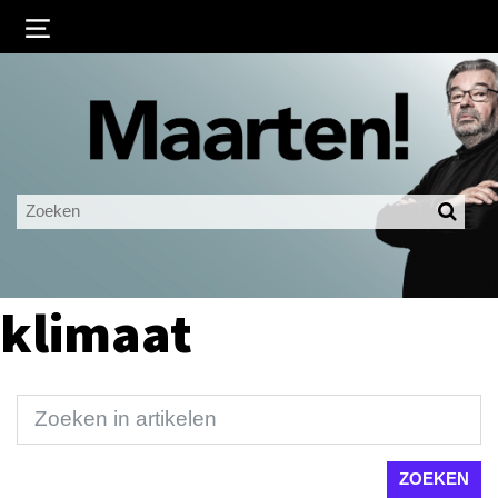
Inloggen
Ingelogd blijven
LOGIN
JE WACHTWOORD VERGETEN?
klimaat