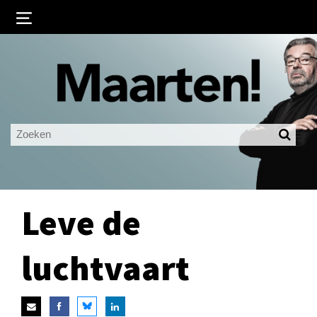
Inloggen
Ingelogd blijven
LOGIN
JE WACHTWOORD VERGETEN?
Leve de
luchtvaart