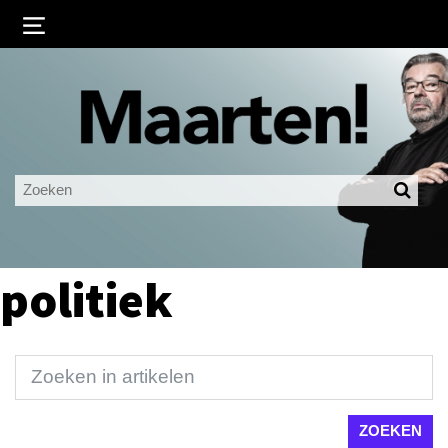
Inloggen
Ingelogd blijven
LOGIN
JE WACHTWOORD VERGETEN?
politiek