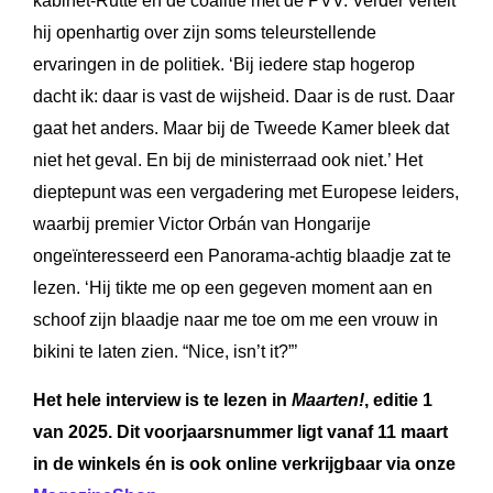
kabinet-Rutte en de coalitie met de PVV. Verder vertelt
hij openhartig over zijn soms teleurstellende
ervaringen in de politiek. ‘Bij iedere stap hogerop
dacht ik: daar is vast de wijsheid. Daar is de rust. Daar
gaat het anders. Maar bij de Tweede Kamer bleek dat
niet het geval. En bij de ministerraad ook niet.’ Het
dieptepunt was een vergadering met Europese leiders,
waarbij premier Victor Orbán van Hongarije
ongeïnteresseerd een Panorama-achtig blaadje zat te
lezen. ‘Hij tikte me op een gegeven moment aan en
schoof zijn blaadje naar me toe om me een vrouw in
bikini te laten zien. “Nice, isn’t it?”’
Het hele interview is te lezen in
Maarten!
, editie 1
van 2025. Dit voorjaarsnummer ligt vanaf 11 maart
in de winkels én is ook online verkrijgbaar via onze