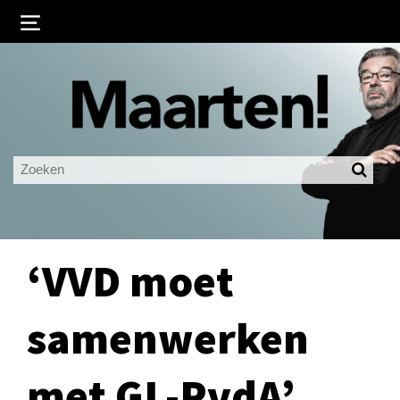
Inloggen
Ingelogd blijven
LOGIN
JE WACHTWOORD VERGETEN?
‘VVD moet
samenwerken
met GL-PvdA’,