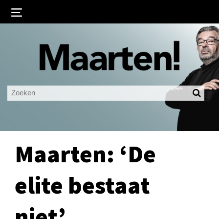
Inloggen
Ingelogd blijven
LOGIN
JE WACHTWOORD VERGETEN?
Maarten: ‘De
elite bestaat
niet’