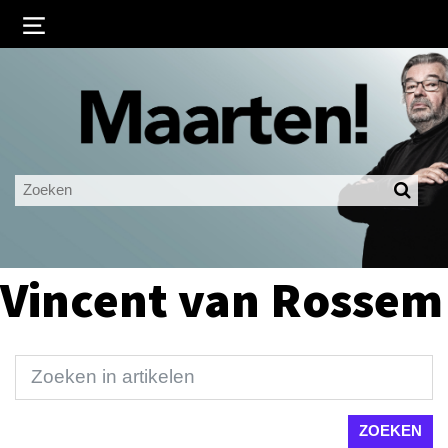
Inloggen
Ingelogd blijven
LOGIN
JE WACHTWOORD VERGETEN?
Vincent van Rossem