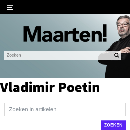
Inloggen
Ingelogd blijven
LOGIN
JE WACHTWOORD VERGETEN?
Vladimir Poetin