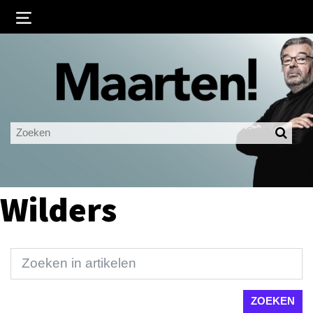
Inloggen
Ingelogd blijven
LOGIN
JE WACHTWOORD VERGETEN?
Wilders