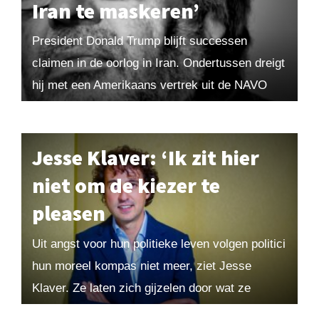
Iran te maskeren’
President Donald Trump blijft successen
claimen in de oorlog in Iran. Ondertussen dreigt
hij met een Amerikaans vertrek uit de NAVO
omdat hij vindt dat bondgenoten hem niet
steunen....
Jesse Klaver: ‘Ik zit hier
niet om de kiezer te
pleasen
Uit angst voor hun politieke leven volgen politici
hun moreel kompas niet meer, ziet Jesse
Klaver. Ze laten zich gijzelen door wat ze
denken dat de kiezer wil, en...