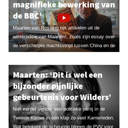
magnifieke bewerking van
de BBC’
Maarten van Rossem tipt artikelen uit de
wintereditie van Maarten!, zoals zijn essay over
de verscherpte machtsstrijd tussen China en de
Verenigde Staten, een boekbespreking van
Brideshead Revisited en...
Maarten: ‘Dit is wel een
bijzonder pijnlijke
gebeurtenis voor Wilders’
Niet eerder verloor een politieke partij in de
Tweede Kamer in één klap zo veel Kamerleden.
Wat betekent de scheuring binnen de PVV voor