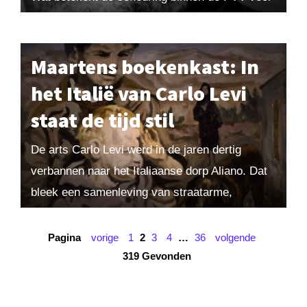
Geert Wilders en de toekomst...
Maartens boekenkast: In
het Italië van Carlo Levi
staat de tijd stil
De arts Carlo Levi werd in de jaren dertig
verbannen naar het Italiaanse dorp Aliano. Dat
bleek een samenleving van straatarme,
bijgelovige boeren, waarin vrouwen de baas
waren. Hij...
Pagina
vorige
1
2
3
4
…
36
volgende
319 Gevonden