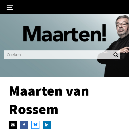
Inloggen
Ingelogd blijven
LOGIN
JE WACHTWOORD VERGETEN?
Maarten van
Rossem