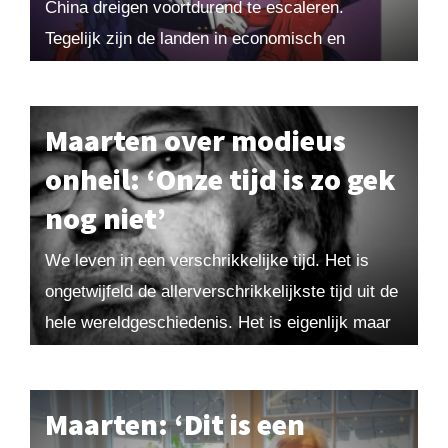
China dreigen voortdurend te escaleren.
Tegelijk zijn de landen in economisch en
technologisch opzicht volkomen met elkaar
verweven. Draaien hun conflicten uit...
Maarten over modieus
onheil: ‘Onze tijd is zo gek
nog niet’
We leven in een verschrikkelijke tijd. Het is
ongetwijfeld de allerverschrikkelijkste tijd uit de
hele wereldgeschiedenis. Het is eigenlijk maar
de vraag of de mensheid deze tijd gaat
overleven....
Maarten: ‘Dit is een