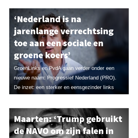
‘Nederland is na
jarenlange verrechtsing
toe aan een sociale en
groene koers’
GroenLinks en PvdA gaan verder onder een
nieuwe naam: Progressief Nederland (PRO).
De inzet: een sterker en eensgezinder links
blok dat weer aan de bestuurstafel plaatsneemt.
Maarten van Rossem...
Maarten: ‘Trump gebruikt
de NAVO om zijn falen in