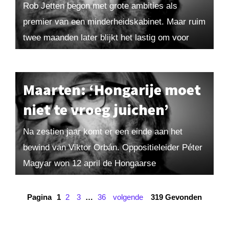
Rob Jetten begon met grote ambities als
premier van een minderheidskabinet. Maar ruim
twee maanden later blijkt het lastig om voor
veel plannen een stabiele meerderheid te
vinden –...
Maarten: ‘Hongarije moet
niet te vroeg juichen’
Na zestien jaar komt er een einde aan het
bewind van Viktor Orbán. Oppositieleider Péter
Magyar won 12 april de Hongaarse
parlementsverkiezingen met een ruime
meerderheid. Ook in andere...
Pagina
1
2
3
…
36
volgende
319 Gevonden