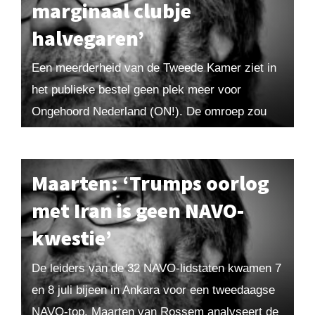
marginaal clubje
halvegaren’
Een meerderheid van de Tweede Kamer ziet in
het publieke bestel geen plek meer voor
Ongehoord Nederland (ON!). De omroep zou
herhaaldelijk de journalistieke code van de
Nederlandse Publieke...
Maarten: ‘Trumps oorlog
met Iran is geen NAVO-
kwestie’
De leiders van de 32 NAVO-lidstaten kwamen 7
en 8 juli bijeen in Ankara voor een tweedaagse
NAVO-top. Maarten van Rossem analyseert de