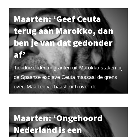
Maarten: ‘Geef Ceuta
terug aan Marokko, dan
ben je van dat gedonder
af’
Tienduizenden migranten uit Marokko staken bij
de Spaanse exclave Ceuta massaal de grens
over. Maarten verbaast zich over de
overtrokken reactie van EU-landen: ‘Paniek,
heel Afrika stroomt leeg. Dat...
Maarten: ‘Ongehoord
Nederland is een