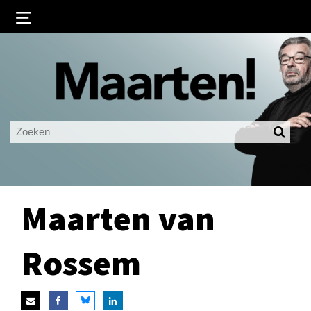
Inloggen
Ingelogd blijven
LOGIN
JE WACHTWOORD VERGETEN?
Maarten van
Rossem