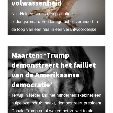
volwassenheid
Nils Holgersson is een prachtige
bildungsroman. Een lastige puber verandert in
de loop van een reis in een verantwoordelijke
en hulpvaardige jongen. Helaas is het door
moderne pedagogen naverteld...
Maarten: ‘Trump
demonstreert het failliet
van de Amerikaanse
democratie’
Terwijl in Nederland het minderheidskabinet een
hulpeloze indruk maakt, demonstreert president
Donald Trump nu al weken het vrijwel totale