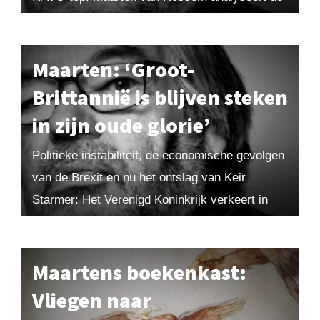
belangrijkste uitkomsten. Verder bespreekt hij
de...
Maarten: ‘Groot-
Brittannië is blijven steken
in zijn oude glorie’
Politieke instabiliteit, de economische gevolgen
van de Brexit en nu het ontslag van Keir
Starmer: Het Verenigd Koninkrijk verkeert in
zwaar weer. Maarten van Rossem legt uit
waarom het...
Maartens boekenkast:
Vliegen naar