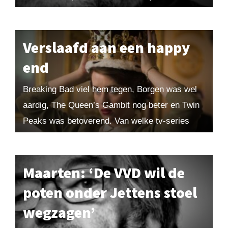
failliet van het Amerikaanse politieke systeem.
Gestuurd door zijn onderbuikgevoelens...
Verslaafd aan een happy
end
Breaking Bad viel hem tegen, Borgen was wel
aardig, The Queen’s Gambit nog beter en Twin
Peaks was betoverend. Van welke tv-series
heeft Maarten genoten? Uit Maarten! 2025-4.
Bestel losse nummers...
Maarten: ‘De VVD wil de
poten onder Jettens stoel
wegzagen’