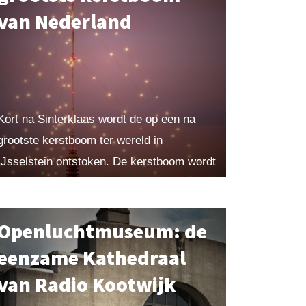
van Nederland
Kort na Sinterklaas wordt de op een na
grootste kerstboom ter wereld in
IJsselstein ontstoken. De kerstboom wordt
gevormd door de tuidraden van de hoogste
en sterkste zendmast van...
Openluchtmuseum: de
eenzame Kathedraal
van Radio Kootwijk