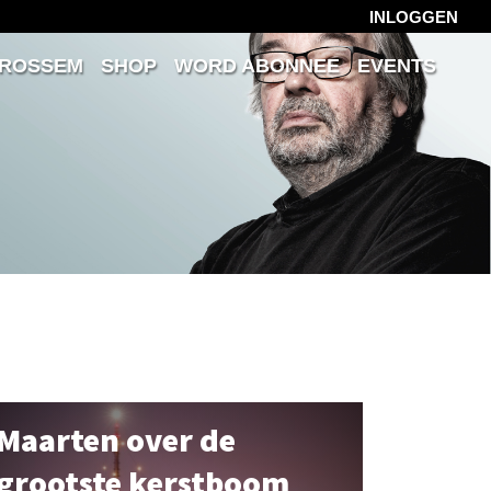
INLOGGEN
 ROSSEM
SHOP
WORD ABONNEE
EVENTS
Maarten over de
grootste kerstboom