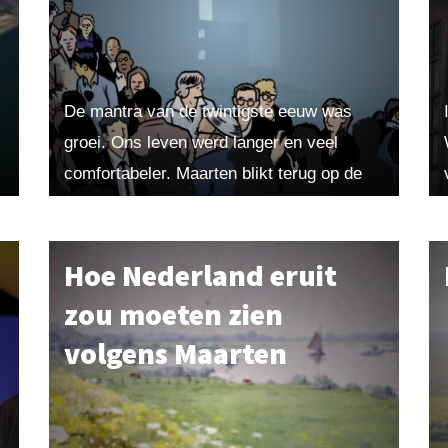
l
De mantra van de twintigste eeuw was
groei. Ons leven werd langer en veel
comfortabeler. Maarten blikt terug op de
industriële revolutie die dat mogelijk
maakte. Uit Maarten! 2018-2....
Hoe Nederland eruit
zou moeten zien
volgens Maarten