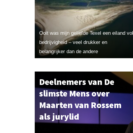
Ooit was mijn geliefde Texel een eiland vo
bedrijvigheid – veel drukker en
belangrijker dan de andere
Waddeneilanden. Dat was te danken aan
de bijzondere ligging en structuur van...
Deelnemers van De
slimste Mens over
Maarten van Rossem
als jurylid