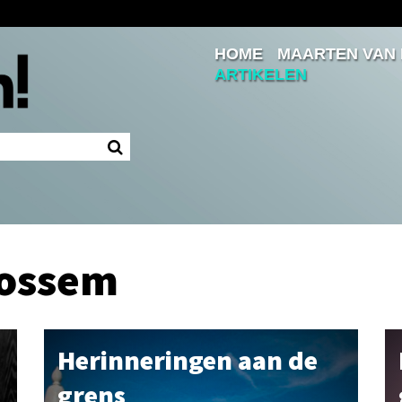
HOME
MAARTEN VAN
Inloggen
ARTIKELEN
Ingelogd blijven
LOGIN
JE WACHTWOORD VERGETEN?
Rossem
Herinneringen aan de
grens