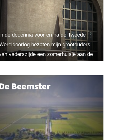
In de decennia voor en na de Tweede
Wereldoorlog bezaten mijn grootouders
van vaderszijde een zomerhuisje aan de
Gerritsflesweg in het dorpje Radio
Kootwijk. Een paar honderd meter
noordelijk...
De Beemster