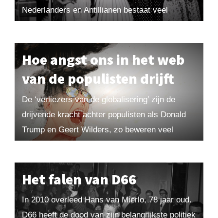
Nederlanders en Antillianen bestaat veel
wantrouwen, maar toch willen de eilanden in het
koninkrijk blijven. Veel inwoners...
Hoe angst ons in het web
van de populisten drijft
De ‘verliezers van de globalisering’ zijn de
drijvende kracht achter populisten als Donald
Trump en Geert Wilders, zo beweren veel
commentatoren. Maar deze verklaring schiet
tekort, want het pessimisme...
Het falen van D66
In 2010 overleed Hans van Mierlo, 78 jaar oud.
D66 heeft de dood van zijn belangrijkste politiek