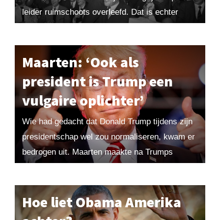
leider ruimschoots overleefd. Dat is echter
geenszins een bewijs voor het succes...
Maarten: ‘Ook als
president is Trump een
vulgaire oplichter’
Wie had gedacht dat Donald Trump tijdens zijn
presidentschap wel zou normaliseren, kwam er
bedrogen uit. Maarten maakte na Trumps
overwinning in 2016 de balans op: ‘Trump blijft
een...
Hoe liet Obama Amerika