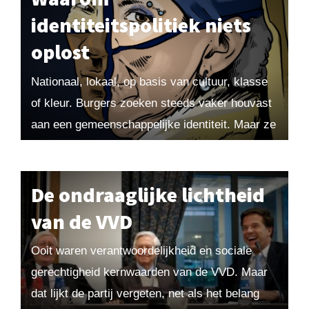
identiteitspolitiek niets
oplost
Nationaal, lokaal, op basis van cultuur, klasse
of kleur. Burgers zoeken steeds vaker houvast
aan een gemeenschappelijke identiteit. Maar ze
klampen zich vast aan vluchtige etiketten die
echte problemen...
De ondraaglijke lichtheid
van de VVD
Ooit waren verantwoordelijkheid en sociale
gerechtigheid kernwaarden van de VVD. Maar
dat lijkt de partij vergeten, net als het belang