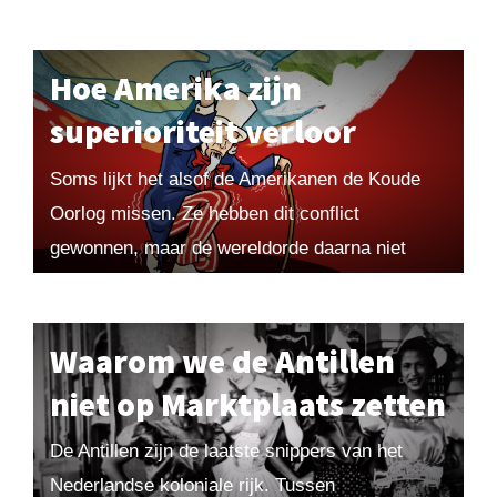
van de rechtsstaat. Openingsbeeld: VVD-
coryfeeën Hans Wiegel, Frits Bolkestein...
Hoe Amerika zijn
superioriteit verloor
Soms lijkt het alsof de Amerikanen de Koude
Oorlog missen. Ze hebben dit conflict
gewonnen, maar de wereldorde daarna niet
weten te verbeteren. Sindsdien hebben ze
heimwee naar hun...
Waarom we de Antillen
niet op Marktplaats zetten
De Antillen zijn de laatste snippers van het
Nederlandse koloniale rijk. Tussen