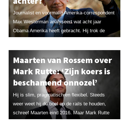
achter?
Journalist en voormalig Amerika-correspondent
Max Westerman analyseert wat acht jaar
Obama Amerika heeft gebracht. Hij trok de
economie weg van de rand van de afgrond,
kreeg Obamacare van de...
Maarten van Rossem over
Mark Rutte: ‘Zijn koers is
beschamend onnozel’
Hij is slim, pragmatisch en flexibel. Steeds
weer weet hij de boel op de rails te houden,
schreef Maarten eind 2016. Maar Mark Rutte
valt niet te betrappen op...