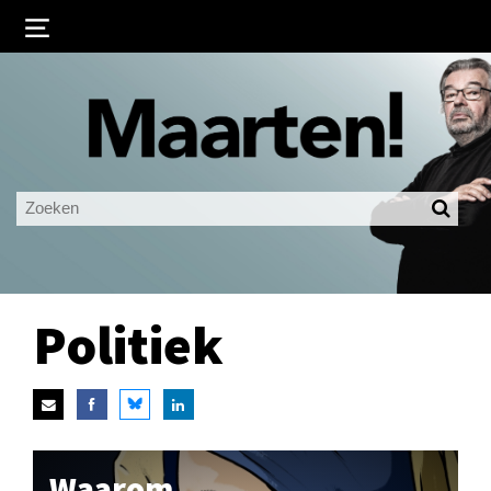
Inloggen
Ingelogd blijven
LOGIN
JE WACHTWOORD VERGETEN?
Politiek
Waarom