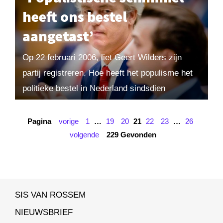
heeft ons bestel
aangetast’
Op 22 februari 2006, liet Geert Wilders zijn
partij registreren. Hoe heeft het populisme het
politieke bestel in Nederland sindsdien
veranderd? Maarten van Rossem blikt terug. ‘In
2016 heeft...
Pagina
vorige
1
…
19
20
21
22
23
…
26
volgende
229 Gevonden
SIS VAN ROSSEM
NIEUWSBRIEF