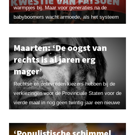
warmpjes bij. Maar voor generaties na de
babyboomers wacht armoede, als het systeem
niet heel snel verandert. Luchtfietsers en
klagende oude mannen...
Maarten: ‘De oogst van
rechts is al jaren erg
mager’
Rechtse en ontevreden kiezers hebben bij de
verkiezingen voor de Provinciale Staten voor de
vierde maal in nog geen twintig jaar een nieuwe
politiek messias te paard geholpen. Het...
‘Populistische schimmel