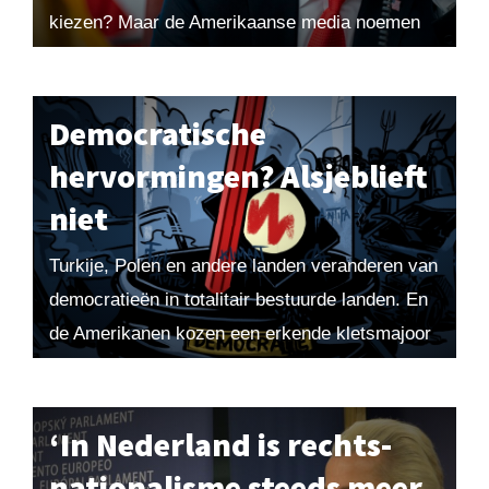
kiezen? Maar de Amerikaanse media noemen
hem een sterke kandidaat. En ook in mijn...
Democratische
hervormingen? Alsjeblieft
niet
Turkije, Polen en andere landen veranderen van
democratieën in totalitair bestuurde landen. En
de Amerikanen kozen een erkende kletsmajoor
als president. Gaat Nederland ook die kant op?
Maarten ziet...
‘In Nederland is rechts-
nationalisme steeds meer