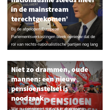
in de mainstream
terechtgekomen’
Bij de afgelopen Europese
Parlementsverkiezingen bleek opnieuw dat de
rol van rechts-nationalistische partijen nog lang
niet is uitgespeeld. Historicus en politicoloog
Kemal Rijken volgt in zijn boek Eigen volk...
Niet zo drammen, oude
mannen: een nieuw
pensioenstelsel is
noodzaak
Wie nu pensioen krijgt, zit er doorgaans