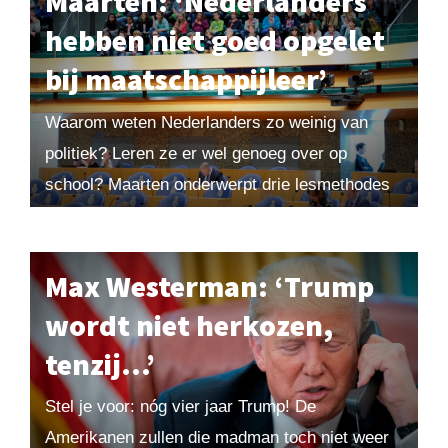
Maarten: ‘Nederlanders
hebben niet goed opgelet
bij maatschappijleer’
Waarom weten Nederlanders zo weinig van
politiek? Leren ze er wel genoeg over op
school? Maarten onderwerpt drie lesmethodes
voor maatschappijleer aan een kritische
inspectie. Uit Maarten! 2019-3. Bestel losse
nummers hier of word...
Max Westerman: ‘Trump
wordt niet herkozen,
tenzij…’
Stel je voor: nóg vier jaar Trump! De
Amerikanen zullen die madman toch niet weer