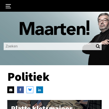
Inloggen
Ingelogd blijven
LOGIN
JE WACHTWOORD VERGETEN?
Politiek
Platte kletsmajoor