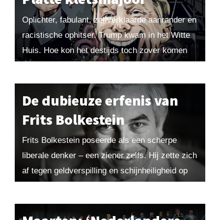
Oplichter, fabulant, zelfverklaarde aanrander en
racistische ophitser. Trump kwam in het Witte
Huis. Hoe kon het destijds toch zover komen
en hoeveel schade heeft hij aangericht? Uit
Amerika ontrafeld....
De dubieuze erfenis van
Frits Bolkestein
Frits Bolkestein poseerde als een scherpe
liberale denker – een ziener zelfs. Hij zette zich
af tegen geldverspilling en schijnheiligheid op
links, maar zweeg over de subsidieverslaving
van zijn...