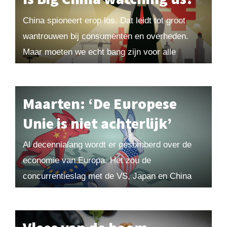
China spioneert erop los. Dat leidt tot groot
wantrouwen bij consumenten en overheden.
Maar moeten we echt bang zijn voor alle
apparatuur uit China? Uit Maarten! 2026-1.
Bestel losse nummers hier of word...
Maarten: ‘De Europese
Unie is niet achterlijk’
Al decennialang wordt er gesomberd over de
economie van Europa. Het zou de
concurrentieslag met de VS, Japan en China
onvermijdelijk verliezen. Maar dergelijke
voorspellingen komen op de lange...