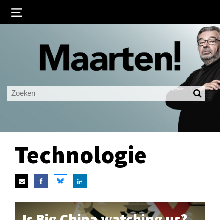
Inloggen
Ingelogd blijven
LOGIN
JE WACHTWOORD VERGETEN?
Technologie
Is Big China watching us?