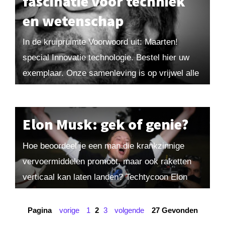
fascinatie voor techniek
en wetenschap
In de kruipruimte Voorwoord uit: Maarten!
special Innovatie technologie. Bestel hier uw
exemplaar. Onze samenleving is op vrijwel alle
denkbare niveaus gebaseerd op complexe
technische constructies, die op hun...
Elon Musk: gek of genie?
Hoe beoordeel je een man die krankzinnige
vervoermiddelen promoot, maar ook raketten
verticaal kan laten landen? Techtycoon Elon
Musk lijkt een vat vol tegenstrijdigheden, maar
heeft in werkelijkheid zijn...
Pagina
vorige
1
2
3
volgende
27 Gevonden