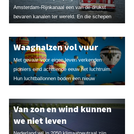
Amsterdam-Rijnkanaal een van de drukst
bevaren kanalen ter wereld. En die schepen
varen vreselijk snel. Uit Maarten! 2022-1.
Bestel losse nummers hier...
Waaghalzen vol vuur
Met gevaar voor eigen leven verkenden
pioniers eind achttiende eeuw het luchtruim.
Hun luchtballonnen boden een nieuw
perspectief op de wereld. Maar de
experimenteerlust moest een keer verkeerd
aflopen....
Van zon en wind kunnen
we niet leven
Nederland wil in 2050 klimaatneutraal zijn.