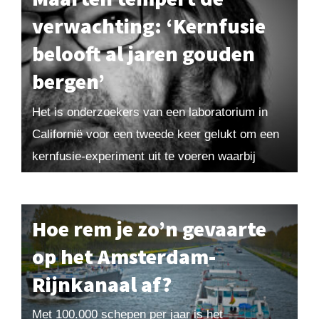
verwachting: ‘Kernfusie
belooft al jaren gouden
bergen’
Het is onderzoekers van een laboratorium in
Californië voor een tweede keer gelukt om een
kernfusie-experiment uit te voeren waarbij
energiewinst is geboekt. Volgens de
wetenschappers is het een...
Hoe rem je zo’n gevaarte
op het Amsterdam-
Rijnkanaal af?
Met 100.000 schepen per jaar is het