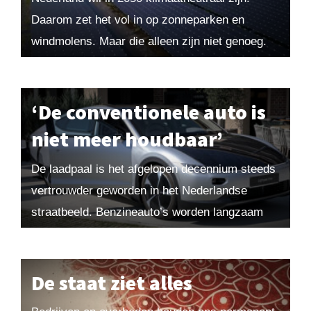
Daarom zet het vol in op zonneparken en
windmolens. Maar die alleen zijn niet genoeg.
Ons land moet op zoek naar meer groene...
‘De conventionele auto is
niet meer houdbaar’
De laadpaal is het afgelopen decennium steeds
vertrouwder geworden in het Nederlandse
straatbeeld. Benzineauto’s worden langzaam
vervangen door elektrische voertuigen.
Mobiliteitshistoricus Vincent van der Vinne
beschrijft in 125 jaar...
De staat ziet alles