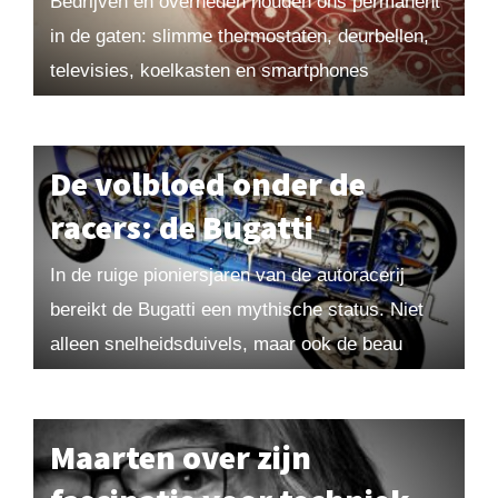
Bedrijven en overheden houden ons permanent
in de gaten: slimme thermostaten, deurbellen,
televisies, koelkasten en smartphones
registreren waar we zijn en wat we doen.
Privacy lijkt ten dode opgeschreven,...
De volbloed onder de
racers: de Bugatti
In de ruige pioniersjaren van de autoracerij
bereikt de Bugatti een mythische status. Niet
alleen snelheidsduivels, maar ook de beau
monde valt voor de combinatie van elegantie en
techniek....
Maarten over zijn