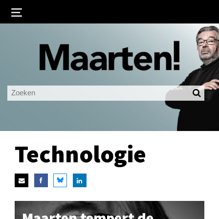
Inloggen
Ingelogd blijven
LOGIN
JE WACHTWOORD VERGETEN?
Technologie
Maarten tempert de