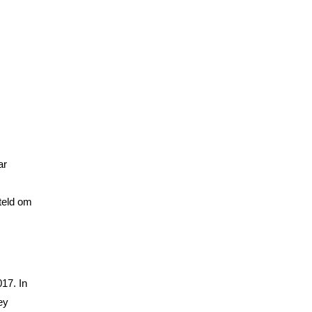
ar
steld om
17. In
ey