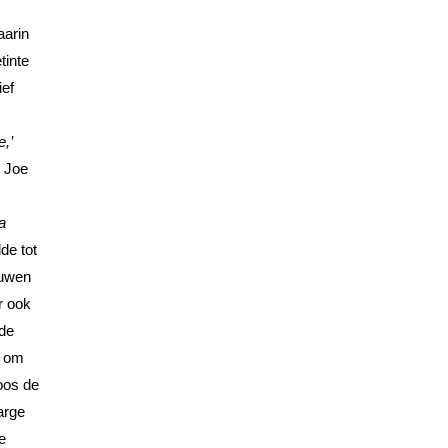
aarin
tinte
ief
,’
e Joe
 a
dde tot
ouwen
r ook
 de
n om
oos de
arge
e