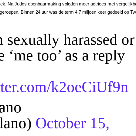
niek. Na Judds openbaarmaking volgden meer actrices met vergelijkb
geroepen. Binnen 24 uur was de term 4,7 miljoen keer gedeeld op Twi
n sexually harassed or
e ‘me too’ as a reply
itter.com/k2oeCiUf9n
ano
lano)
October 15,