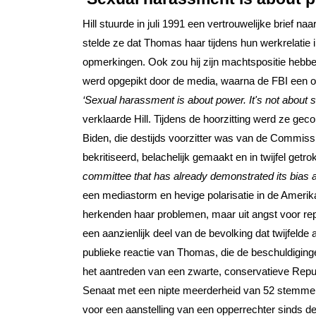
Hill stuurde in juli 1991 een vertrouwelijke brie
stelde ze dat Thomas haar tijdens hun werkrelatie 
opmerkingen. Ook zou hij zijn machtspositie hebben
werd opgepikt door de media, waarna de FBI een o
‘Sexual harassment is about power. It's not about sex
verklaarde Hill. Tijdens de hoorzitting werd ze ge
Biden, die destijds voorzitter was van de Commiss
bekritiseerd, belachelijk gemaakt en in twijfel getrok
committee that has already demonstrated its bias 
een mediastorm en hevige polarisatie in de Amer
herkenden haar problemen, maar uit angst voor rep
een aanzienlijk deel van de bevolking dat twijfeld
publieke reactie van Thomas, die de beschuldiginge
het aantreden van een zwarte, conservatieve Repu
Senaat met een nipte meerderheid van 52 stemme
voor een aanstelling van een opperrechter sinds