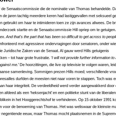
f naar de Senaatscommissie die de nominatie van Thomas behandelde. D
in de jaren tachtig meerdere keren had lastiggevallen met seksueel ge
 gebruikt om haar te intimideren toen ze zijn avances afwees. De br
nderzoek startte en de Senaatscommissie Hill opriep om te getuigen.
. And that's the part that has been so difficult to get across to people
confronteerd met agressieve ondervragingen door senatoren, onder wi
ie Juridische Zaken van de Senaat. Al gauw werd Hills getuigenis
ken – tot haar grote frustratie. ‘
I will not provide further information to
against me.
’ De hoorzittingen, die live op televisie te volgen waren, lei
ikaanse samenleving. Sommigen prezen Hills moed; verschillende vr
resailles durfden de meesten niet naar voren te stappen. Toch was e
e aan haar integriteit. De verdeeldheid werd verder aangewakkerd door
n afdeed als een ‘heksenjacht’ en een politieke stunt van de liberale
blikein in het Hooggerechtshof te verhinderen. Op 15 oktober 1991 k
n voor de benoeming van Thomas. Het was weliswaar de kleinste m
 de negentiende eeuw, maar Thomas mocht plaatsnemen in de Suprem