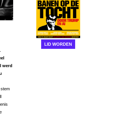
LID WORDEN
1
eel
l werd
u
n stem
l
denis
e