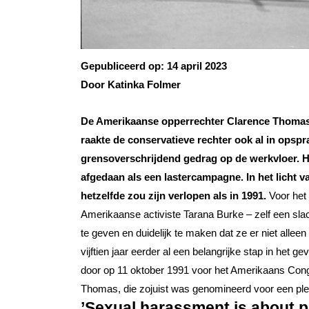
Gepubliceerd op:
14 april 2023
Door Katinka Folmer
De Amerikaanse opperrechter Clarence Thomas 
raakte de conservatieve rechter ook al in opsp
grensoverschrijdend gedrag op de werkvloer. H
afgedaan als een lastercampagne. In het licht
hetzelfde zou zijn verlopen als in 1991.
Voor het
Amerikaanse activiste Tarana Burke – zelf een sla
te geven en duidelijk te maken dat ze er niet allee
vijftien jaar eerder al een belangrijke stap in het 
door op 11 oktober 1991 voor het Amerikaans Cong
Thomas, die zojuist was genomineerd voor een ple
’Sexual harassment is about 