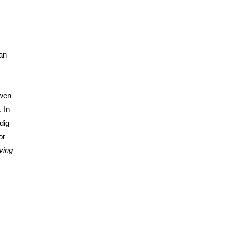
an
uwen
 In
dig
or
ving