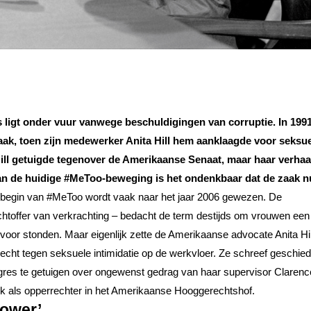
ligt onder vuur vanwege beschuldigingen van corruptie. In 199
raak, toen zijn medewerker Anita Hill hem aanklaagde voor seksu
ill getuigde tegenover de Amerikaanse Senaat, maar haar verhaa
 van de huidige #MeToo-beweging is het ondenkbaar dat de zaak n
 begin van #MeToo wordt vaak naar het jaar 2006 gewezen. De
chtoffer van verkrachting – bedacht de term destijds om vrouwen ee
n voor stonden. Maar eigenlijk zette de Amerikaanse advocate Anita Hil
gevecht tegen seksuele intimidatie op de werkvloer. Ze schreef geschie
res te getuigen over ongewenst gedrag van haar supervisor Clarenc
k als opperrechter in het Amerikaanse Hooggerechtshof.
power’