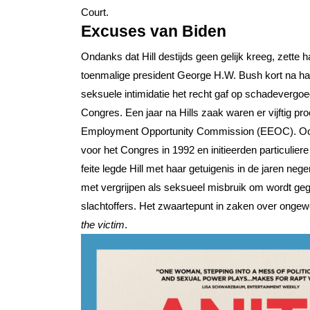
Court.
Excuses van Biden
Ondanks dat Hill destijds geen gelijk kreeg, zette 
toenmalige president George H.W. Bush kort na haar
seksuele intimidatie het recht gaf op schadeverg
Congres. Een jaar na Hills zaak waren er vijftig pr
Employment Opportunity Commission (EEOC). Ook d
voor het Congres in 1992 en initieerden particulier
feite legde Hill met haar getuigenis in de jaren ne
met vergrijpen als seksueel misbruik om wordt ge
slachtoffers. Het zwaartepunt in zaken over onge
the victim
.