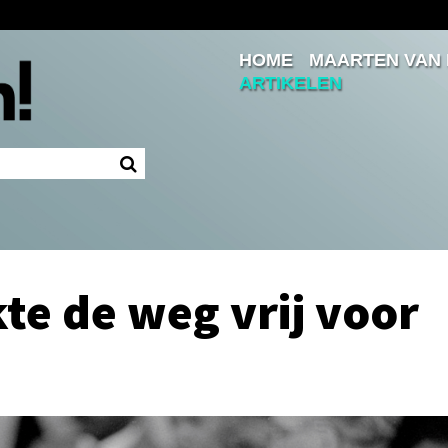
HOME
MAARTEN VAN
Inloggen
ARTIKELEN
Ingelogd blijven
LOGIN
JE WACHTWOORD VERGETEN?
te de weg vrij voor