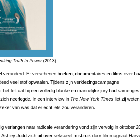
eaking Truth to Power
(2013).
rdeel veranderd. Er verschenen boeken, documentaires en films over ha
 deed veel stof opwaaien. Tijdens zijn verkiezingscampagne
r het feit dat hij een volledig blanke en mannelijke jury had samenge
 zich neerlegde. In een interview in
The New York Times
liet zij weten
zeker van was dat er echt iets zou veranderen.
g verlangen naar radicale verandering vond zijn vervolg in oktober 20
e Ashley Judd zich uit over seksueel misbruik door filmmagnaat Harv