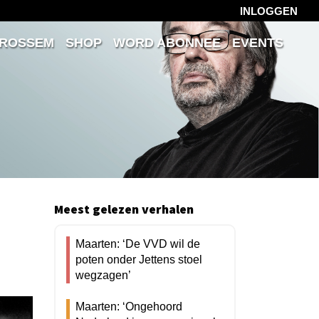
INLOGGEN
 ROSSEM
SHOP
WORD ABONNEE
EVENTS
Meest gelezen verhalen
Maarten: ‘De VVD wil de
poten onder Jettens stoel
wegzagen’
Maarten: ‘Ongehoord