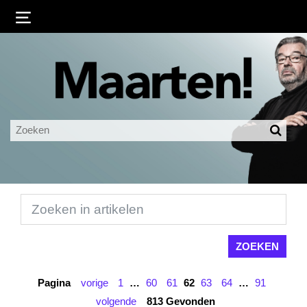
Inloggen
Ingelogd blijven
LOGIN
JE WACHTWOORD VERGETEN?
Pagina
vorige
1
…
60
61
62
63
64
…
91
volgende
813 Gevonden