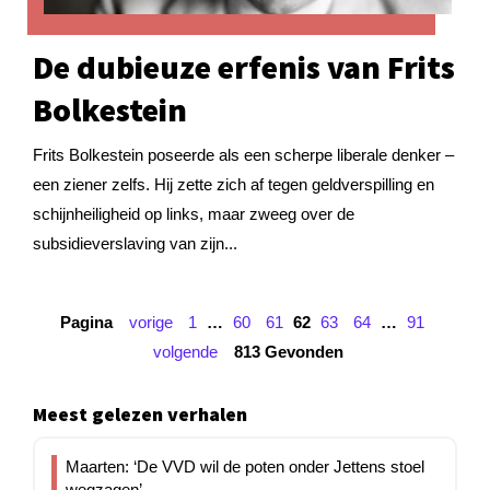
De dubieuze erfenis van Frits
Bolkestein
Frits Bolkestein poseerde als een scherpe liberale denker –
een ziener zelfs. Hij zette zich af tegen geldverspilling en
schijnheiligheid op links, maar zweeg over de
subsidieverslaving van zijn...
Pagina
vorige
1
…
60
61
62
63
64
…
91
volgende
813 Gevonden
Meest gelezen verhalen
Maarten: ‘De VVD wil de poten onder Jettens stoel
wegzagen’