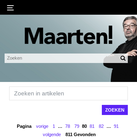
Inloggen
Ingelogd blijven
LOGIN
JE WACHTWOORD VERGETEN?
Pagina
vorige
1
…
78
79
80
81
82
…
91
volgende
811 Gevonden