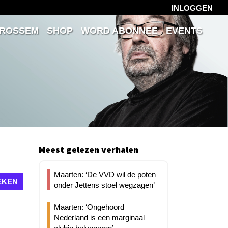
INLOGGEN
 ROSSEM
SHOP
WORD ABONNEE
EVENTS
Meest gelezen verhalen
Maarten: ‘De VVD wil de poten
onder Jettens stoel wegzagen’
Maarten: ‘Ongehoord
Nederland is een marginaal