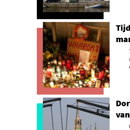
Tij
ma
Dor
van