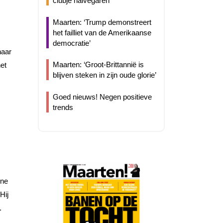
clubje halvegaren’
Maarten: ‘Trump demonstreert
het failliet van de Amerikaanse
democratie’
naar
Maarten: ‘Groot-Brittannië is
het
blijven steken in zijn oude glorie’
Goed nieuws! Negen positieve
trends
rne
Hij
.