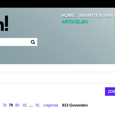
HOME
MAARTEN VAN
Inloggen
ARTIKELEN
Ingelogd blijven
LOGIN
JE WACHTWOORD VERGETEN?
78
79
80
81
…
91
volgende
813 Gevonden