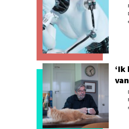
‘Ik
van