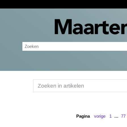
Pagina
vorige
1
…
77