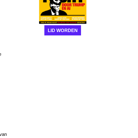
LID WORDEN
e
 van