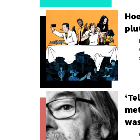
Hoe
plu
‘Te
met
was