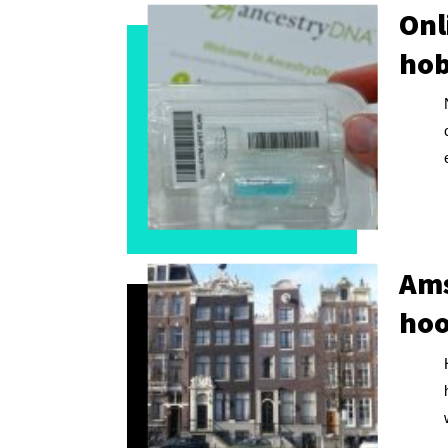
Onl
hob
Ams
hoo