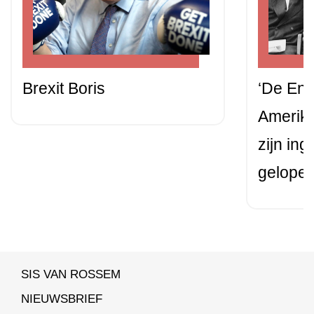
Brexit Boris
‘De Eng
Amerik
zijn ing
gelopen
SIS VAN ROSSEM
NIEUWSBRIEF