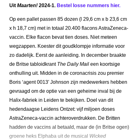
Uit
Maarten!
2024-1.
Bestel losse nummers hier.
Op een pallet passen 85 dozen (l 29,6 cm x b 23,6 cm
x h 18,7 cm) met in totaal 20.400 flacons AstraZeneca-
vaccin. Elke flacon bevat tien doses. Niet meteen
wegzappen. Koester dit goudklompje informatie voor
zo dadelijk. Eerst de aanleiding. In december braakte
de Britse tabloidkrant
The Daily Mail
een koortsige
onthulling uit. Midden in de coronacrisis zou premier
Boris ‘agent 0013’ Johnson zijn medewerkers hebben
gevraagd om de optie van een geheime inval bij de
Halix-fabriek in Leiden te bekijken. Doel van dit
hedendaagse Leidens Ontzet: vijf miljoen doses
AstraZeneca-vaccin achteroverdrukken. De Britten
hadden de vaccins al betaald, maar de (in Britse ogen)
groene heks Elphaba uit de musical
Wicked