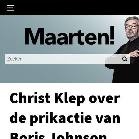
Inloggen
Ingelogd blijven
LOGIN
JE WACHTWOORD VERGETEN?
Christ Klep over
de prikactie van
Boris Johnson