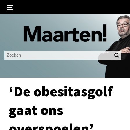
Inloggen
Ingelogd blijven
LOGIN
JE WACHTWOORD VERGETEN?
‘De obesitasgolf
gaat ons
overspoelen’