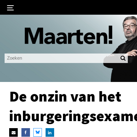
Inloggen
Ingelogd blijven
LOGIN
JE WACHTWOORD VERGETEN?
De onzin van het
inburgeringsexam