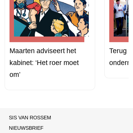
Maarten adviseert het
Terug n
kabinet: ‘Het roer moet
ondern
om’
SIS VAN ROSSEM
NIEUWSBRIEF