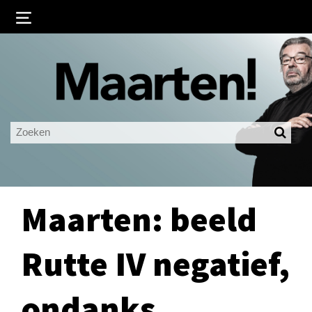
Inloggen
Ingelogd blijven
LOGIN
JE WACHTWOORD VERGETEN?
Maarten: beeld
Rutte IV negatief,
ondanks