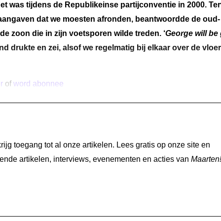
et was tijdens de Republikeinse partijconventie in 2000. Ter
 aangaven dat we moesten afronden, beantwoordde de oud-
e zoon die in zijn voetsporen wilde treden. ‘
George will be
d drukte en zei, alsof we regelmatig bij elkaar over de vloer
r
of
word abonnee
jg toegang tot al onze artikelen. Lees gratis op onze site en
nde artikelen, interviews, evenementen en acties van
Maarten