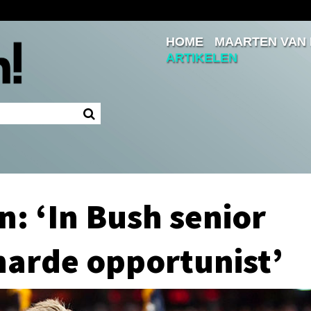
HOME
MAARTEN VAN
Inloggen
ARTIKELEN
Ingelogd blijven
LOGIN
JE WACHTWOORD VERGETEN?
: ‘In Bush senior
harde opportunist’