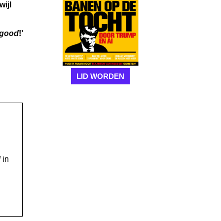
wijl
 good
!’
LID WORDEN
!
in