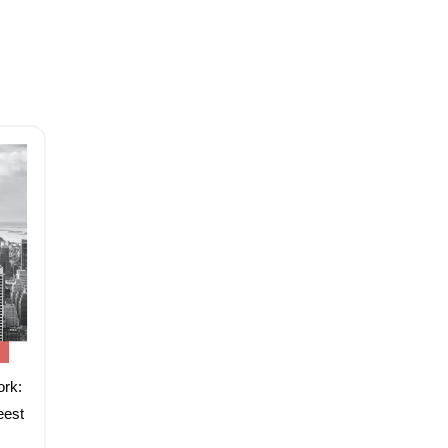
rk:
eest