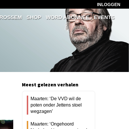
INLOGGEN
 ROSSEM
SHOP
WORD ABONNEE
EVENTS
Meest gelezen verhalen
Maarten: ‘De VVD wil de
poten onder Jettens stoel
wegzagen’
Maarten: ‘Ongehoord