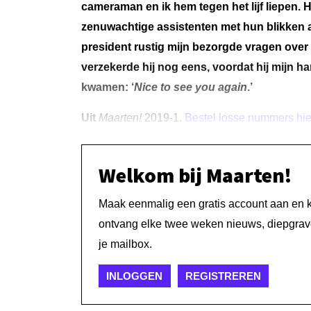
cameraman en ik hem tegen het lijf liepen. H
zenuwachtige assistenten met hun blikken
president rustig mijn bezorgde vragen over d
verzekerde hij nog eens, voordat hij mijn han
kwamen: ‘
Nice to see you again
.’
Uit
Maarten!
2019-1.
Bestel losse nummers hie
Welkom bij Maarten!
Maak eenmalig een gratis account aan en kri
ontvang elke twee weken nieuws, diepgrave
je mailbox.
INLOGGEN
REGISTREREN