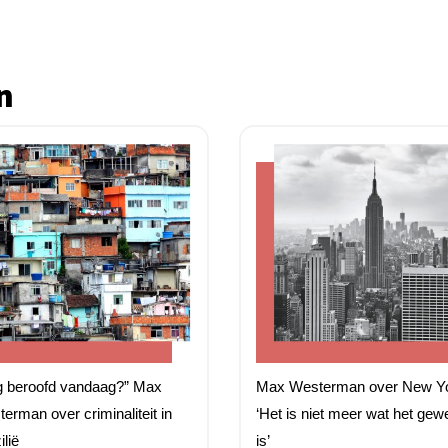
n
g beroofd vandaag?” Max
Max Westerman over New Yo
erman over criminaliteit in
‘Het is niet meer wat het gew
ilië
is’