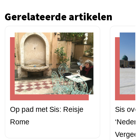
Gerelateerde artikelen
Op pad met Sis: Reisje
Sis ove
Rome
‘Nederl
Vergeet