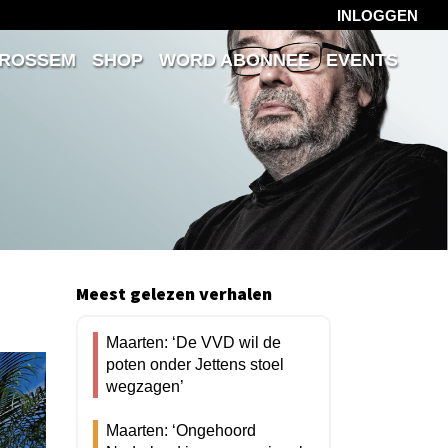
INLOGGEN
 ROSSEM
SHOP
WORD ABONNEE
EVENTS
Meest gelezen verhalen
Maarten: ‘De VVD wil de
poten onder Jettens stoel
wegzagen’
Maarten: ‘Ongehoord