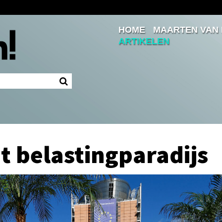
HOME
MAARTEN VAN
Inloggen
ARTIKELEN
Ingelogd blijven
LOGIN
JE WACHTWOORD VERGETEN?
et belastingparadijs