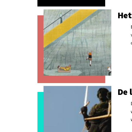
Het
De 