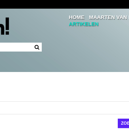
HOME
MAARTEN VAN
Inloggen
ARTIKELEN
Ingelogd blijven
LOGIN
JE WACHTWOORD VERGETEN?