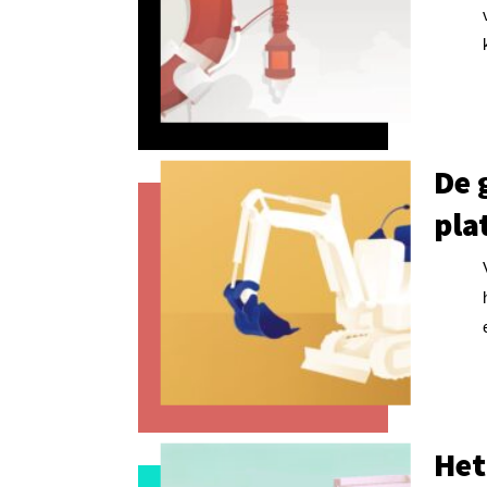
De 
pla
Het