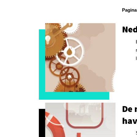
Pagina
Ned
De 
ha