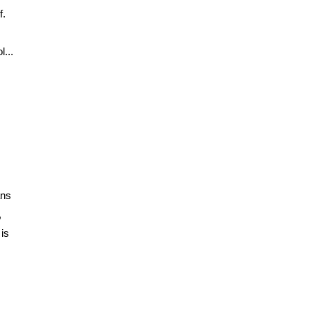
f.
l...
ans
,
 is