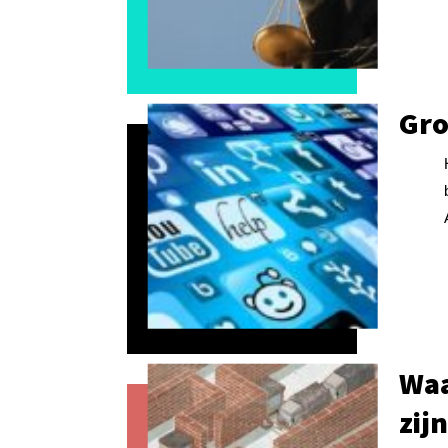
Gro
Waa
zij