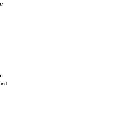
ar
en
land