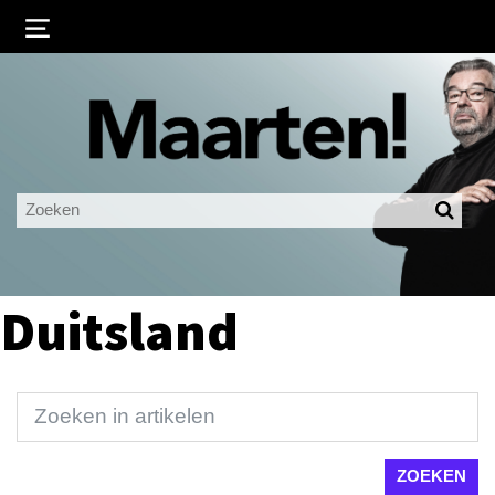
Inloggen
Ingelogd blijven
LOGIN
JE WACHTWOORD VERGETEN?
Duitsland