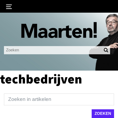
Inloggen
Ingelogd blijven
LOGIN
JE WACHTWOORD VERGETEN?
techbedrijven