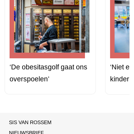
‘De obesitasgolf gaat ons
‘Niet e
overspoelen’
kindere
SIS VAN ROSSEM
NIEUWSBRIEF