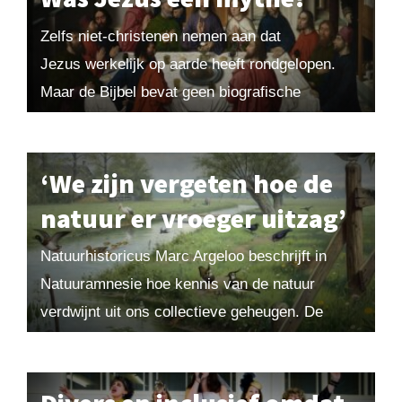
Zelfs niet-christenen nemen aan dat
Jezus werkelijk op aarde heeft rondgelopen.
Maar de Bijbel bevat geen biografische
informatie over hem. Daarom rijst de vraag of
hij wel echt heeft bestaan. De discussie
daarover laait...
‘We zijn vergeten hoe de
natuur er vroeger uitzag’
Natuurhistoricus Marc Argeloo beschrijft in
Natuuramnesie hoe kennis van de natuur
verdwijnt uit ons collectieve geheugen. De
huidige generaties hebben geen goed beeld van
de natuur uit de tijd...