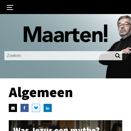
Inloggen
Ingelogd blijven
LOGIN
JE WACHTWOORD VERGETEN?
Algemeen
Was Jezus een mythe?