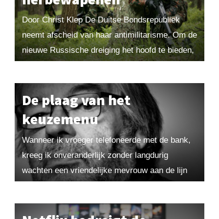
Door Christ Klep De Duitse Bondsrepubliek
neemt afscheid van haar antimilitarisme. Om de
nieuwe Russische dreiging het hoofd te bieden,
wil de regering honderd miljard euro investeren
in de...
De plaag van het
keuzemenu
Wanneer ik vroeger telefoneerde met de bank,
kreeg ik onveranderlijk zonder langdurig
wachten een vriendelijke mevrouw aan de lijn
die mij wel kende, omdat ik regelmatig belde
om telefonisch...