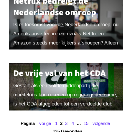
Netflix bedreigt de
Nederlandse omroep
Is er toekomst voor de Nederlandse omroep, nu
Amerikaanse techreuzen zoals Netflix en
Amazon steeds meer kijkers afsnoepen? Alleen
als er nú een breed tegenoffensief komt,
zeggen deskundigen. ‘De...
De vrije val van het CDA
Gestart als een solide middenpartij die
moeiteloos kon rekenen op regeringsdeelname,
is het CDA afgegleden tot een verdeelde club
die flink in zetels is gedaald. De christen-
democraten hebben geen...
Pagina
vorige
1
2
3
4
…
15
volgende
135 Gevonden