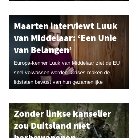
De Telegraaf trok mijn aandacht. Wat...
Maarten interviewt Luuk
van Middelaar: ‘Een Unie
van Belangen’
Europa-kenner Luuk van Middelaar ziet de EU
snel volwassen worden. Crises maken de
lidstaten bewust van hun gezamenlijke
belangen. Alleen voelt Den Haag het
veranderende klimaat nog onvoldoende aan....
Zonder linkse kanselier
zou Duitsland niet
herbewapenen