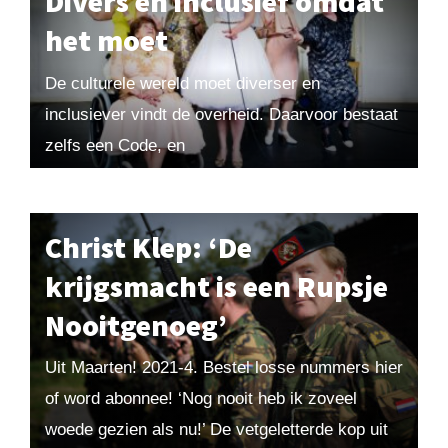
Divers en inclusief omdat
het moet
De culturele wereld moet diverser en
inclusiever vindt de overheid. Daarvoor bestaat
zelfs een Code, en
handwijzers moeten inclusiever taalgebruik
stimuleren. Niet iedereen binnen de
cultuursector is er blij mee. ‘Je...
Christ Klep: ‘De
krijgsmacht is een Rupsje
Nooitgenoeg’
Uit Maarten! 2021-4. Bestel losse nummers hier
of word abonnee! ‘Nog nooit heb ik zoveel
woede gezien als nu!’ De vetgeletterde kop uit