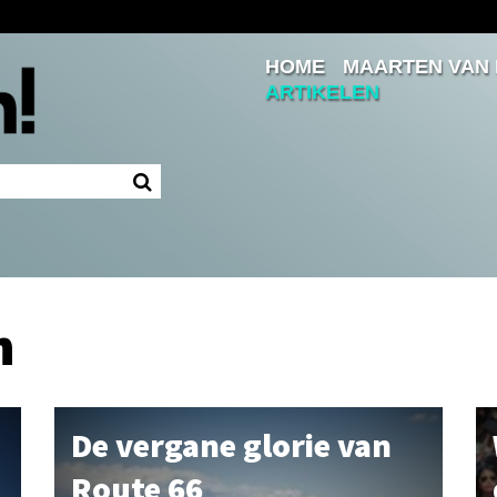
HOME
MAARTEN VAN
Inloggen
ARTIKELEN
Ingelogd blijven
LOGIN
JE WACHTWOORD VERGETEN?
n
De vergane glorie van
Route 66