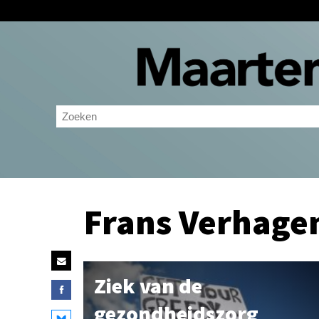
Frans Verhage
Ziek van de
gezondheidszorg