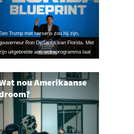
Een Trump met hersens zou hij zijn,
gouverneur Ron DeSantis van Florida. Met
zijn uitgebreide anti-wokeprogramma laat
hij in de sunshine–state zien wat er kan
gebeuren als de Republikeinen...
Wat nou Amerikaanse
droom?