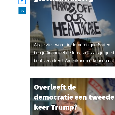
Als je ziek wordt in de Verenigde Staten
ben je financieel de klos, zelfs als je goed
bent verzekerd. Amerikanen erkennen dat
hun systeem in crisis verkeert, maar
willen...
Overleeft de
democratie een tweede
keer Trump?