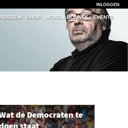
INLOGGEN
 ROSSEM
SHOP
WORD ABONNEE
EVENTS
Wat de Democraten te
doen staat