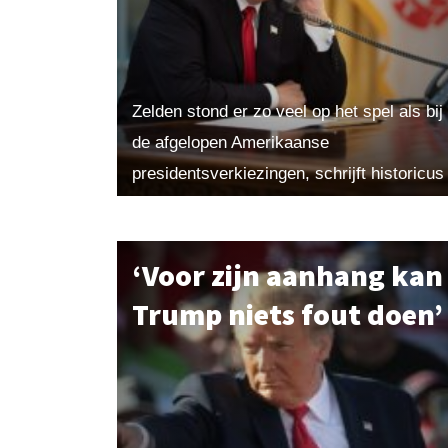
Zelden stond er zo veel op het spel als bij
de afgelopen Amerikaanse
presidentsverkiezingen, schrijft historicus
en Amerikakenner Frans Verhagen. Hoe
loopt het onder het aankomende
presidentschap van Donald...
‘Voor zijn aanhang kan
Trump niets fout doen’