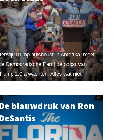
Terwijl Trump huishoudt in Amerika, moet
de Democratische Partij de oogst van
Trump 2.0 afwachten. Alles wat niet
functioneert, zal straks op Trump
geschoven worden. Profiteer van de
obstakels...
De blauwdruk van Ron
DeSantis