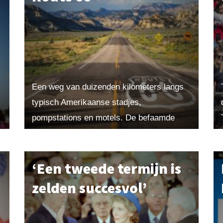
Een weg van duizenden kilometers langs
typisch Amerikaanse stadjes,
pompstations en motels. De befaamde
Route 66 bestaat honderd jaar en trekt nog
steeds talloze toeristen – al vinden die...
‘Een tweede termijn is
zelden succesvol’