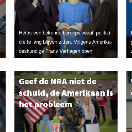
Het is een bekende beroepskwaal: politici
die te lang blijven zitten. Volgens Amerika-
deskundige Frans Verhagen doen
presidenten er verstandig aan om zich te
beperken tot één ambtstermijn. ‘Na een...
Geef de NRA niet de
schuld, de Amerikaan is
het probleem