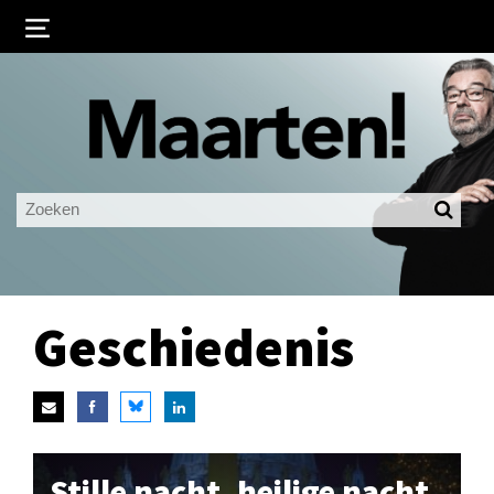
Inloggen
Ingelogd blijven
LOGIN
JE WACHTWOORD VERGETEN?
Geschiedenis
Stille nacht, heilige nacht