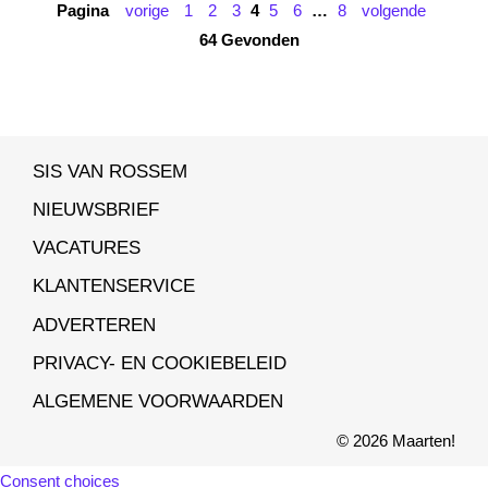
maar de...
Pagina
vorige
1
2
3
4
5
6
…
8
volgende
64 Gevonden
SIS VAN ROSSEM
NIEUWSBRIEF
VACATURES
KLANTENSERVICE
ADVERTEREN
PRIVACY- EN COOKIEBELEID
ALGEMENE VOORWAARDEN
© 2026 Maarten!
Consent choices