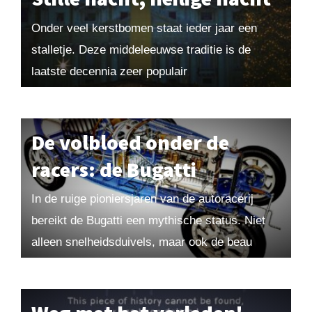
Onder veel kerstbomen staat ieder jaar een
stalletje. Deze middeleeuwse traditie is de
laatste decennia zeer populair
geworden. Vroeger was Kerstmis een feest van
de gelovigen, nu is het een...
De volbloed onder de
racers: de Bugatti
In de ruige pioniersjaren van de autoracerij
bereikt de Bugatti een mythische status. Niet
alleen snelheidsduivels, maar ook de beau
monde valt voor de combinatie van elegantie en
techniek....