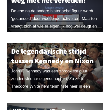
Weg met het verleden!
De ene na de andere historische figuur wordt
‘gecanceld’ door woedende activisten. Maarten
vraagt zich af wie er eigenlijk nog wel deugt en
stelt voor de wereldgeschiedenis op te...
De legendarische strijd
tussen Kennedy en Nixon
John F. Kennedy was een sprookjesfiguur
zonder slechte eigenschappen. Zo zette
Theodore White hem tenminste neer in een
invloedrijk boek over de presidentsverkiezingen
van 1960. Tegenkandidaat Nixon kwam er...