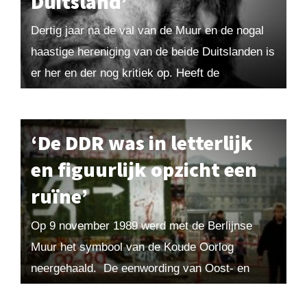
Duitsland’
Dertig jaar na de val van de Muur en de nogal
haastige hereniging van de beide Duitslanden is
er her en der nog kritiek op. Heeft de
eenwording zich...
‘De DDR was in letterlijk
en figuurlijk opzicht een
ruïne’
Op 9 november 1989 werd met de Berlijnse
Muur het symbool van de Koude Oorlog
neergehaald. De eenwording van Oost- en
West-Duitsland is op veel vlakken geslaagd,