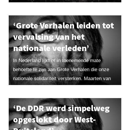
voor de mensheid bestaat niet meer. Hoe kon
het zover...
‘Grote Verhalen leiden tot
vervalsing van het
nationale verleden’
In Nederland lijkt er in toenemende mate
behoefte te zijn aan Grote Verhalen die onze
nationale solidariteit versterken. Maarten van
Rossem plaatst daar de nodige kanttekeningen
bij. Uit Maarten! 2020-1. Bestel...
‘De DDR werd simpelweg
opgeslokt door West-