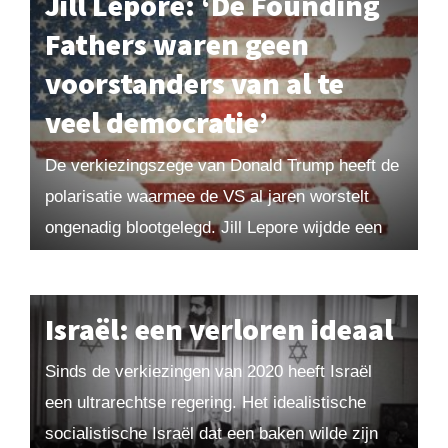
Jill Lepore: ‘De Founding
Fathers waren geen
voorstanders van al te
veel democratie’
De verkiezingszege van Donald Trump heeft de
polarisatie waarmee de VS al jaren worstelt
ongenadig blootgelegd. Jill Lepore wijdde een
overzichtswerk aan de turbulente historie van
de Amerikaanse Republiek....
Israël: een verloren ideaal
Sinds de verkiezingen van 2020 heeft Israël
een ultrarechtse regering. Het idealistische
socialistische Israël dat een baken wilde zijn