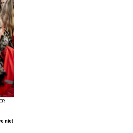
DER
e niet