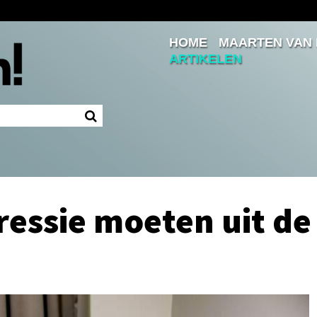
HOME
MAARTEN VAN
Inloggen
ARTIKELEN
Ingelogd blijven
LOGIN
JE WACHTWOORD VERGETEN?
essie moeten uit de