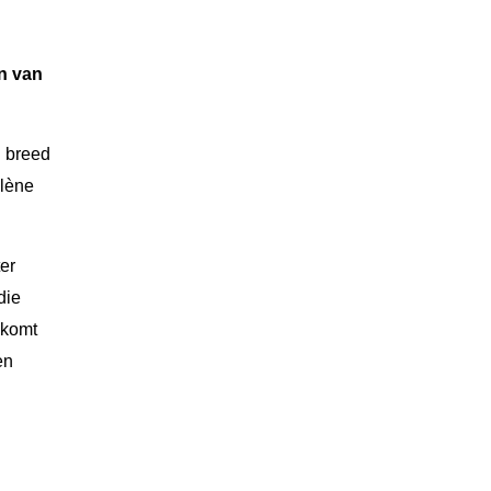
en van
n breed
élène
er
die
 komt
en