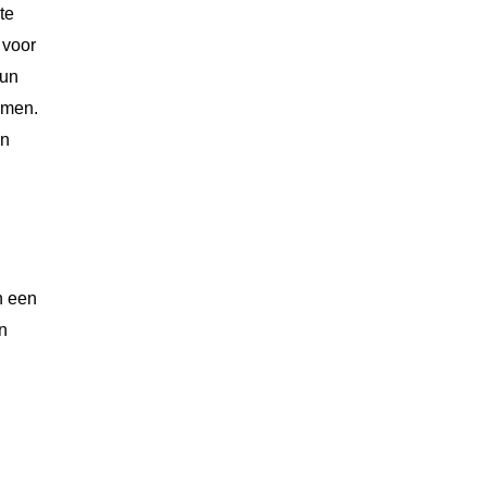
te
 voor
hun
rmen.
en
n een
n