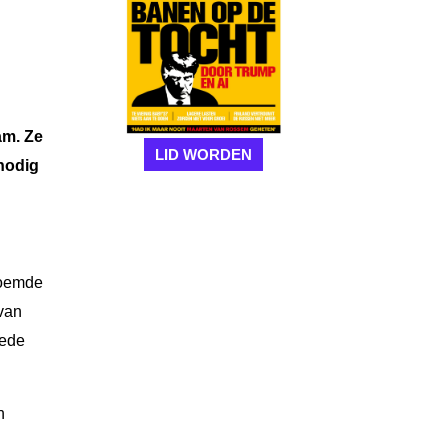
am. Ze
LID WORDEN
nodig
 noemde
van
eede
n