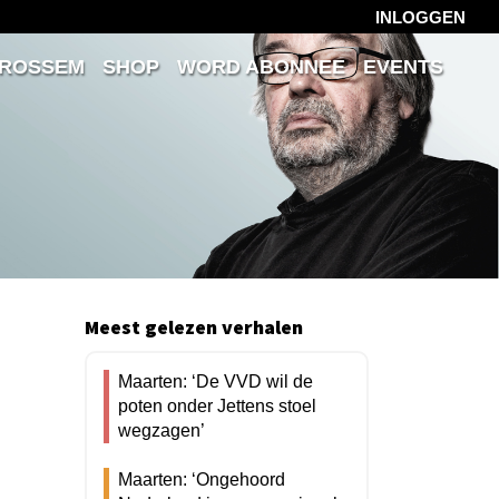
INLOGGEN
 ROSSEM
SHOP
WORD ABONNEE
EVENTS
Meest gelezen verhalen
Maarten: ‘De VVD wil de
poten onder Jettens stoel
wegzagen’
Maarten: ‘Ongehoord