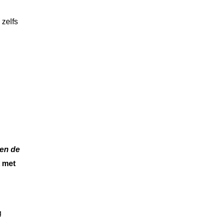
 zelfs
en de
t met
g