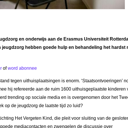
eugdzorg en onderwijs aan de Erasmus Universiteit Rotterd
en jeugdzorg hebben goede hulp en behandeling het hardst 
r
of
word abonnee
rstand tegen uithuisplaatsingen is enorm. ‘Staatsontvoeringen’
e hij refereerde aan de ruim 1600 uithuisgeplaatste kinderen 
 werd trending op sociale media en is overgenomen door het Tw
ek op de jeugdzorg de laatste tijd zo luid?
chting Het Vergeten Kind, die pleit voor sluiting van de geslote
n goede mediacontacten en zwengelen de discussie over