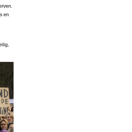
erven.
ls en
ilig,