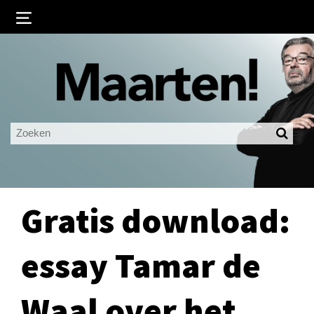
Inloggen
Ingelogd blijven
LOGIN
JE WACHTWOORD VERGETEN?
Gratis download:
essay Tamar de
Waal over het