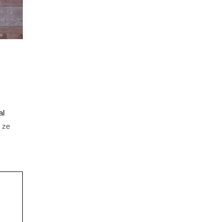
al
 ze