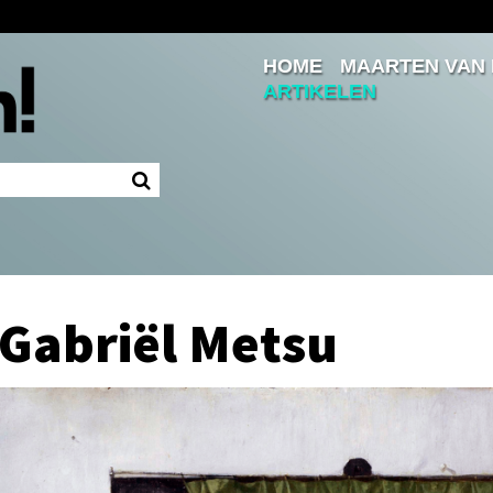
HOME
MAARTEN VAN
Inloggen
ARTIKELEN
Ingelogd blijven
LOGIN
JE WACHTWOORD VERGETEN?
 Gabriël Metsu