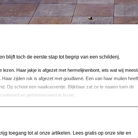
 blijft toch de eerste stap tot begrip van een schilderij.
e lezen. Haar jakje is afgezet met hermelijnenbont, iets wat wij meest
 Haar zijden rok is afgezet met goudlamé. Een van haar muilen heeft
ond. Op schoot een naaikussentje. Blijkbaar zat ze te naaien toen de
centreerd en geïnteresseerd te lezen.
jg toegang tot al onze artikelen. Lees gratis op onze site en