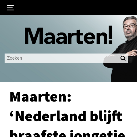
Inloggen
Ingelogd blijven
LOGIN
JE WACHTWOORD VERGETEN?
Maarten:
‘Nederland blijft
braafste jongetje