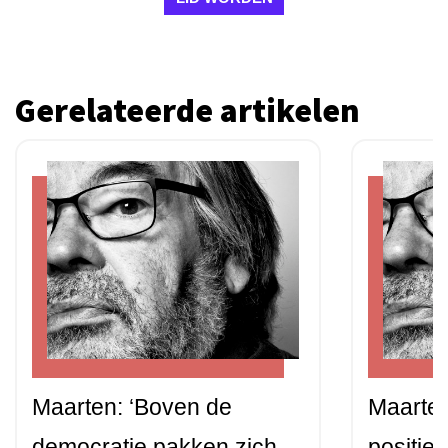
Gerelateerde artikelen
Maarten: ‘Boven de
Maarten
democratie pakken zich
positie 